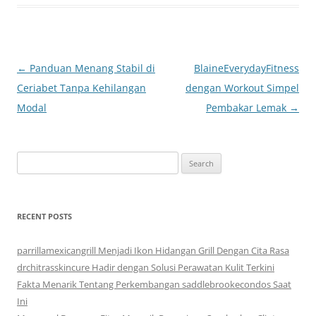
Post
←
Panduan Menang Stabil di
BlaineEverydayFitness
navigation
Ceriabet Tanpa Kehilangan
dengan Workout Simpel
Modal
Pembakar Lemak
→
Search
for:
RECENT POSTS
parrillamexicangrill Menjadi Ikon Hidangan Grill Dengan Cita Rasa
drchitrasskincure Hadir dengan Solusi Perawatan Kulit Terkini
Fakta Menarik Tentang Perkembangan saddlebrookecondos Saat
Ini