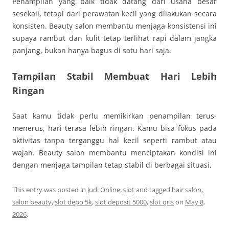
Penampilan yang baik tidak datang dari usaha besar
sesekali, tetapi dari perawatan kecil yang dilakukan secara
konsisten. Beauty salon membantu menjaga konsistensi ini
supaya rambut dan kulit tetap terlihat rapi dalam jangka
panjang, bukan hanya bagus di satu hari saja.
Tampilan Stabil Membuat Hari Lebih
Ringan
Saat kamu tidak perlu memikirkan penampilan terus-
menerus, hari terasa lebih ringan. Kamu bisa fokus pada
aktivitas tanpa terganggu hal kecil seperti rambut atau
wajah. Beauty salon membantu menciptakan kondisi ini
dengan menjaga tampilan tetap stabil di berbagai situasi.
This entry was posted in
Judi Online
,
slot
and tagged
hair salon
,
salon beauty
,
slot depo 5k
,
slot deposit 5000
,
slot qris
on
May 8,
2026
.