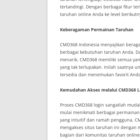
tertandingi. Dengan berbagai fitur t
taruhan online Anda ke level berikutn
Keberagaman Permainan Taruhan
CMD368 Indonesia menyajikan berag
berbagai kebutuhan taruhan Anda. Da
menarik, CMD368 memiliki semua yan
yang tak terlupakan. Inilah saatnya u
tersedia dan menemukan favorit And
Kemudahan Akses melalui CMD368 L
Proses CMD368 login sangatlah mud
mulai menikmati berbagai permainan
yang intuitif dan ramah pengguna, 
mengakses situs taruhan ini dengan m
bagian dari komunitas taruhan onlin