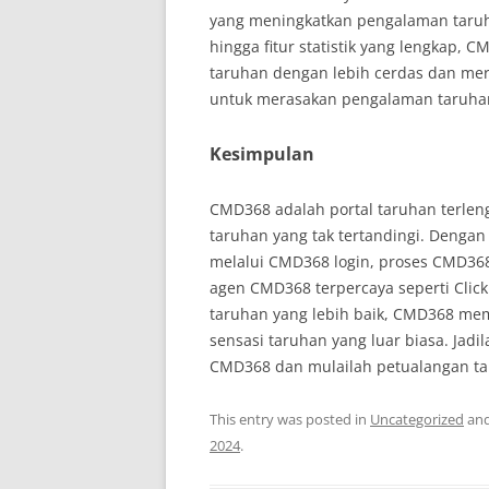
yang meningkatkan pengalaman taruha
hingga fitur statistik yang lengka
taruhan dengan lebih cerdas dan mera
untuk merasakan pengalaman taruhan
Kesimpulan
CMD368 adalah portal taruhan terle
taruhan yang tak tertandingi. Deng
melalui CMD368 login, proses CMD368
agen CMD368 terpercaya seperti Clickb
taruhan yang lebih baik, CMD368 me
sensasi taruhan yang luar biasa. Jadi
CMD368 dan mulailah petualangan ta
This entry was posted in
Uncategorized
and
2024
.