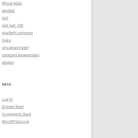
Ritual Adat
sbobet
slot
slot bet 100
starlight princess
Suku
Uncategorized
Upacara Keagamaan
wisata
META
Log in
Entries feed
Comments feed
WordPress.org