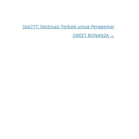
Slot777: Destinasi Terbaik untuk Penggemar
SWEET BONANZA
→