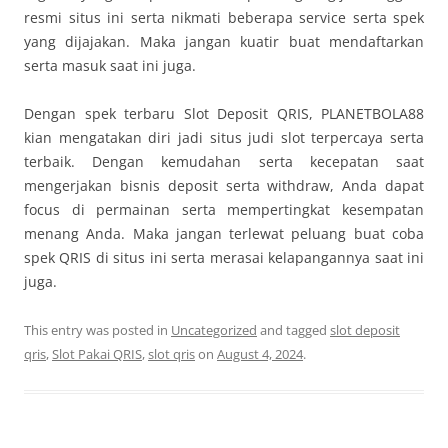
resmi situs ini serta nikmati beberapa service serta spek
yang dijajakan. Maka jangan kuatir buat mendaftarkan
serta masuk saat ini juga.
Dengan spek terbaru Slot Deposit QRIS, PLANETBOLA88
kian mengatakan diri jadi situs judi slot terpercaya serta
terbaik. Dengan kemudahan serta kecepatan saat
mengerjakan bisnis deposit serta withdraw, Anda dapat
focus di permainan serta mempertingkat kesempatan
menang Anda. Maka jangan terlewat peluang buat coba
spek QRIS di situs ini serta merasai kelapangannya saat ini
juga.
This entry was posted in
Uncategorized
and tagged
slot deposit
qris
,
Slot Pakai QRIS
,
slot qris
on
August 4, 2024
.