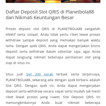
Daftar Deposit Slot QRIS di Planetbola88
dan Nikmati Keuntungan Besar
Proses deposit slot QRIS di PLANETBOLA88 sangatlah
efektif serta simpel. Anda tidak perlu ribet lewat proses
withdraw sampai deposit yang memakan banyak waktu
lama. Dengan spek QRIS, Anda dapat mengerjakan bisnis
deposit serta withdraw dalam sebentar saja, agar Anda
dapat langsung nikmati beberapa permainan slot yang
siap di situs ini.
Situs judi
bet 200 perak
terbaik serta terpercaya,
PLANETBOLA88, sekarang ada dengan spek terbaru adalah
Slot QRIS. Dengan spek ini, Anda dapat mengerjakan
deposit serta withdraw secara cepat serta mudah tak mesti
ribet lewat proses yang ruwet. Slot Deposit QRIS ini
memungkinkannya Anda buat nikmati beberapa