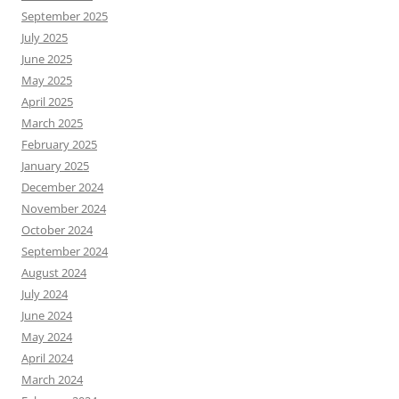
September 2025
July 2025
June 2025
May 2025
April 2025
March 2025
February 2025
January 2025
December 2024
November 2024
October 2024
September 2024
August 2024
July 2024
June 2024
May 2024
April 2024
March 2024