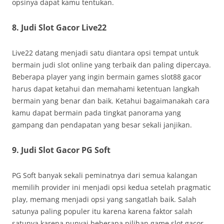
opsinya dapat kamu tentukan.
8. Judi Slot Gacor Live22
Live22 datang menjadi satu diantara opsi tempat untuk
bermain judi slot online yang terbaik dan paling dipercaya.
Beberapa player yang ingin bermain games slot88 gacor
harus dapat ketahui dan memahami ketentuan langkah
bermain yang benar dan baik. Ketahui bagaimanakah cara
kamu dapat bermain pada tingkat panorama yang
gampang dan pendapatan yang besar sekali janjikan.
9. Judi Slot Gacor PG Soft
PG Soft banyak sekali peminatnya dari semua kalangan
memilih provider ini menjadi opsi kedua setelah pragmatic
play, memang menjadi opsi yang sangatlah baik. Salah
satunya paling populer itu karena karena faktor salah
satunya karena punyai beberapa pilihan game slot gacor