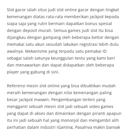
Slot gacor ialah situs judi slot online gacor dengan tingkat
kemenangan diatas rata-rata memberikan jackpot kepada
siapa saja yang rutin bermain dapatkan bonus spesial
dengan deposit murah. Semua games judi slot itu bisa
dijangkau dengan gampang oleh beberapa bettor dengan
memakai satu akun sesudah lakukan registrasi lebih dulu
awalnya. Mekanisme yang terpadu satu pemakai ID
sebagai salah satunya keunggulan tentu yang kami beri
dan menawarkan dan dapat didapatkan oleh beberapa
player yang gabung di sini.
Referensi mesin slot online yang bisa dibuktikan mudah
meraih kemenangan dengan nilai kemenangan paling
besar jackpot maxwin. Pengembangan terkini yang
mengganti sebuah mesin slot jadi sebuah video games
yang dapat di akses dan dimainkan dengan piranti apapun
itu ini jadi sebuah hal yang mononjol dan mengambil alih
perhatian dalam industri iGaming. Pasalnya makin banyak