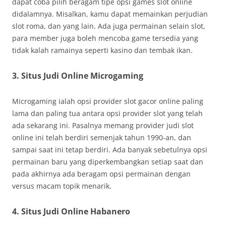
dapat coba pilih beragam tipe opsi games slot online
didalamnya. Misalkan, kamu dapat memainkan perjudian
slot roma, dan yang lain. Ada juga permainan selain slot,
para member juga boleh mencoba game tersedia yang
tidak kalah ramainya seperti kasino dan tembak ikan.
3. Situs Judi Online Microgaming
Microgaming ialah opsi provider slot gacor online paling
lama dan paling tua antara opsi provider slot yang telah
ada sekarang ini. Pasalnya memang provider judi slot
online ini telah berdiri semenjak tahun 1990-an, dan
sampai saat ini tetap berdiri. Ada banyak sebetulnya opsi
permainan baru yang diperkembangkan setiap saat dan
pada akhirnya ada beragam opsi permainan dengan
versus macam topik menarik.
4. Situs Judi Online Habanero