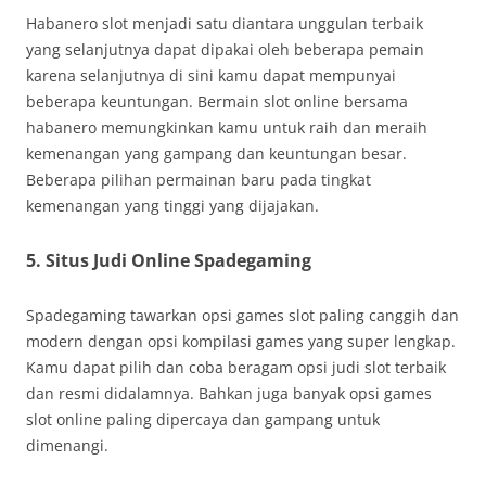
Habanero slot menjadi satu diantara unggulan terbaik
yang selanjutnya dapat dipakai oleh beberapa pemain
karena selanjutnya di sini kamu dapat mempunyai
beberapa keuntungan. Bermain slot online bersama
habanero memungkinkan kamu untuk raih dan meraih
kemenangan yang gampang dan keuntungan besar.
Beberapa pilihan permainan baru pada tingkat
kemenangan yang tinggi yang dijajakan.
5. Situs Judi Online Spadegaming
Spadegaming tawarkan opsi games slot paling canggih dan
modern dengan opsi kompilasi games yang super lengkap.
Kamu dapat pilih dan coba beragam opsi judi slot terbaik
dan resmi didalamnya. Bahkan juga banyak opsi games
slot online paling dipercaya dan gampang untuk
dimenangi.