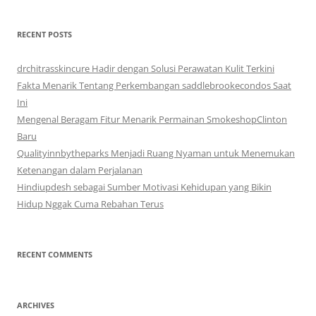
RECENT POSTS
drchitrasskincure Hadir dengan Solusi Perawatan Kulit Terkini
Fakta Menarik Tentang Perkembangan saddlebrookecondos Saat
Ini
Mengenal Beragam Fitur Menarik Permainan SmokeshopClinton
Baru
Qualityinnbytheparks Menjadi Ruang Nyaman untuk Menemukan
Ketenangan dalam Perjalanan
Hindiupdesh sebagai Sumber Motivasi Kehidupan yang Bikin
Hidup Nggak Cuma Rebahan Terus
RECENT COMMENTS
ARCHIVES