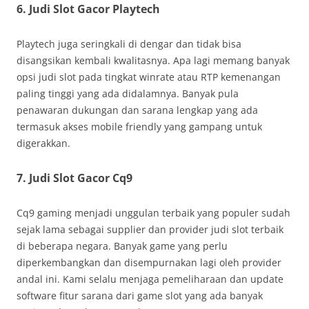
6. Judi Slot Gacor Playtech
Playtech juga seringkali di dengar dan tidak bisa
disangsikan kembali kwalitasnya. Apa lagi memang banyak
opsi judi slot pada tingkat winrate atau RTP kemenangan
paling tinggi yang ada didalamnya. Banyak pula
penawaran dukungan dan sarana lengkap yang ada
termasuk akses mobile friendly yang gampang untuk
digerakkan.
7. Judi Slot Gacor Cq9
Cq9 gaming menjadi unggulan terbaik yang populer sudah
sejak lama sebagai supplier dan provider judi slot terbaik
di beberapa negara. Banyak game yang perlu
diperkembangkan dan disempurnakan lagi oleh provider
andal ini. Kami selalu menjaga pemeliharaan dan update
software fitur sarana dari game slot yang ada banyak