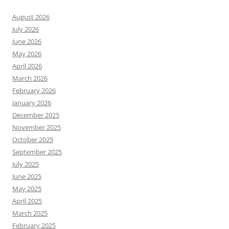
August 2026
July 2026
June 2026
May 2026
April 2026
March 2026
February 2026
January 2026
December 2025
November 2025
October 2025
September 2025
July 2025
June 2025
May 2025
April 2025
March 2025
February 2025