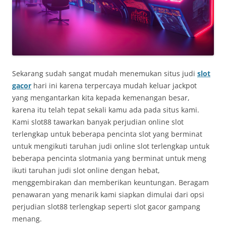
Sekarang sudah sangat mudah menemukan situs judi
slot
gacor
hari ini karena terpercaya mudah keluar jackpot
yang mengantarkan kita kepada kemenangan besar,
karena itu telah tepat sekali kamu ada pada situs kami.
Kami slot88 tawarkan banyak perjudian online slot
terlengkap untuk beberapa pencinta slot yang berminat
untuk mengikuti taruhan judi online slot terlengkap untuk
beberapa pencinta slotmania yang berminat untuk meng
ikuti taruhan judi slot online dengan hebat,
menggembirakan dan memberikan keuntungan. Beragam
penawaran yang menarik kami siapkan dimulai dari opsi
perjudian slot88 terlengkap seperti slot gacor gampang
menang.