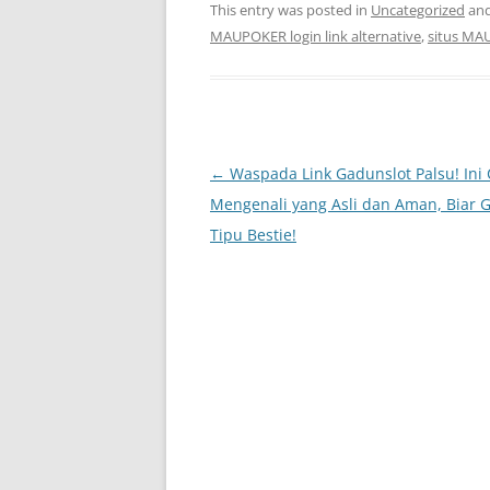
This entry was posted in
Uncategorized
and
MAUPOKER login link alternative
,
situs M
Post
←
Waspada Link Gadunslot Palsu! Ini 
navigation
Mengenali yang Asli dan Aman, Biar 
Tipu Bestie!