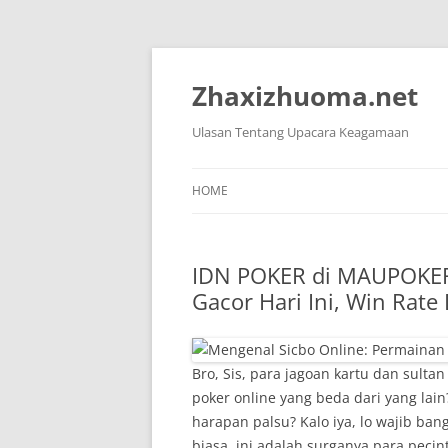
Skip
to
content
Zhaxizhuoma.net
Ulasan Tentang Upacara Keagamaan
HOME
IDN POKER di MAUPOKER: 
Gacor Hari Ini, Win Rate
Bro, Sis, para jagoan kartu dan sult
poker online yang beda dari yang lai
harapan palsu? Kalo iya, lo wajib ba
biasa, ini adalah surganya para peci