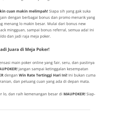
ikin cuan makin melimpah!
Siapa sih yang gak suka
anjain dengan berbagai bonus dan promo menarik yang
ang menang lo makin besar. Mulai dari bonus new
ack mingguan, sampai bonus referral, semua ada! Ini
do dan jadi raja meja poker.
di Juara di Meja Poker!
ensasi main poker online yang fair, seru, dan pastinya
AUPOKER!
Jangan sampai ketinggalan kesempatan
ER
dengan
Win Rate Tertinggi Hari Ini!
Ini bukan cuma
eberanian, dan peluang cuan yang ada di depan mata.
r lo, dan raih kemenangan besar di
MAUPOKER!
Siap-