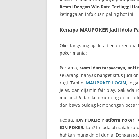
Resmi Dengan Win Rate Tertinggi Hari
ketinggalan info cuan paling hot ini!
Kenapa MAUPOKER Jadi Idola P
Oke, langsung aja kita bedah kenapa
poker mania:
Pertama,
resmi dan terpercaya, anti t
sekarang, banyak banget situs judi o
rugi. Tapi di
MAUPOKER LOGIN
, lo g
jelas, dan dijamin fair play. Gak ada 
murni
skill
dan keberuntungan lo. Jadi
dan bawa pulang kemenangan besar 
Kedua,
IDN POKER: Platform Poker Te
IDN POKER
, kan? Ini adalah salah sat
bahkan mungkin di dunia. Dengan gra