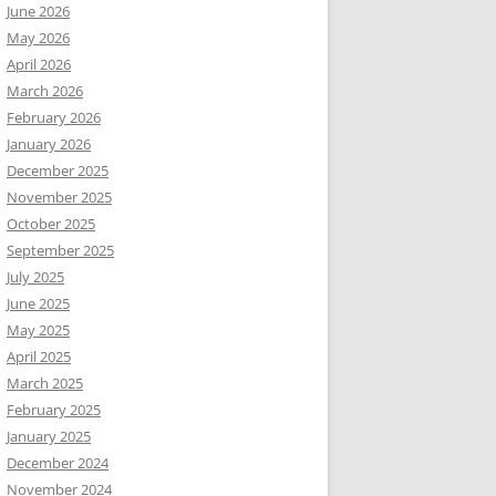
June 2026
May 2026
April 2026
March 2026
February 2026
January 2026
December 2025
November 2025
October 2025
September 2025
July 2025
June 2025
May 2025
April 2025
March 2025
February 2025
January 2025
December 2024
November 2024