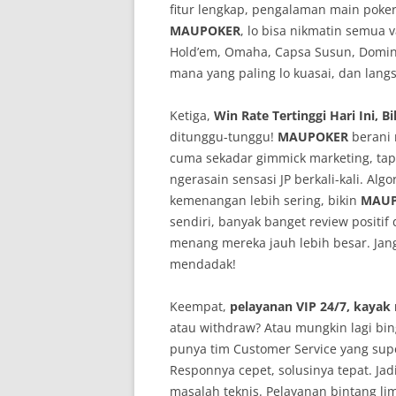
fitur lengkap, pengalaman main poker 
MAUPOKER
, lo bisa nikmatin semua
Hold’em, Omaha, Capsa Susun, Domino 
mana yang paling lo kuasai, dan lang
Ketiga,
Win Rate Tertinggi Hari Ini, B
ditunggu-tunggu!
MAUPOKER
berani
cuma sekadar gimmick marketing, tap
ngerasain sensasi JP berkali-kali. Al
kemenangan lebih sering, bikin
MAUP
sendiri, banyak banget review positif 
menang mereka jauh lebih besar. Jang
mendadak!
Keempat,
pelayanan VIP 24/7, kayak 
atau withdraw? Atau mungkin lagi bi
punya tim Customer Service yang supe
Responnya cepet, solusinya tepat. Jadi
masalah teknis. Pelayanan bintang lim