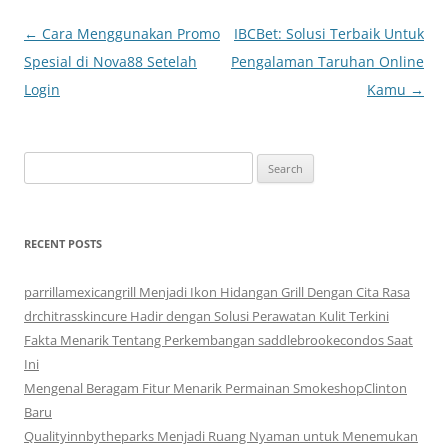
Post
←
Cara Menggunakan Promo
IBCBet: Solusi Terbaik Untuk
navigation
Spesial di Nova88 Setelah
Pengalaman Taruhan Online
Login
Kamu
→
Search
for:
RECENT POSTS
parrillamexicangrill Menjadi Ikon Hidangan Grill Dengan Cita Rasa
drchitrasskincure Hadir dengan Solusi Perawatan Kulit Terkini
Fakta Menarik Tentang Perkembangan saddlebrookecondos Saat
Ini
Mengenal Beragam Fitur Menarik Permainan SmokeshopClinton
Baru
Qualityinnbytheparks Menjadi Ruang Nyaman untuk Menemukan