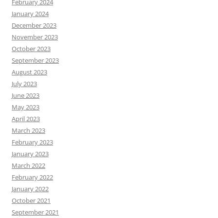
February 2024
January 2024
December 2023
November 2023
October 2023
September 2023
August 2023
July 2023
June 2023
May 2023
April 2023
March 2023
February 2023
January 2023
March 2022
February 2022
January 2022
October 2021
September 2021