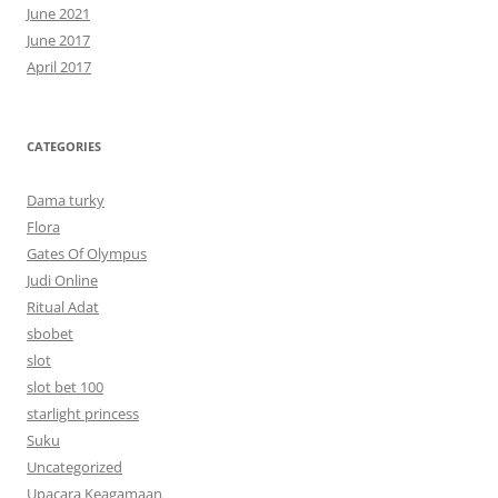
June 2021
June 2017
April 2017
CATEGORIES
Dama turky
Flora
Gates Of Olympus
Judi Online
Ritual Adat
sbobet
slot
slot bet 100
starlight princess
Suku
Uncategorized
Upacara Keagamaan