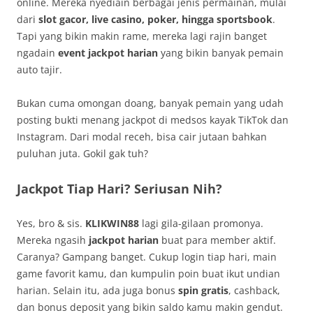
online. Mereka nyediain berbagai jenis permainan, mulai
dari
slot gacor, live casino, poker, hingga sportsbook
.
Tapi yang bikin makin rame, mereka lagi rajin banget
ngadain
event jackpot harian
yang bikin banyak pemain
auto tajir.
Bukan cuma omongan doang, banyak pemain yang udah
posting bukti menang jackpot di medsos kayak TikTok dan
Instagram. Dari modal receh, bisa cair jutaan bahkan
puluhan juta. Gokil gak tuh?
Jackpot Tiap Hari? Seriusan Nih?
Yes, bro & sis.
KLIKWIN88
lagi gila-gilaan promonya.
Mereka ngasih
jackpot harian
buat para member aktif.
Caranya? Gampang banget. Cukup login tiap hari, main
game favorit kamu, dan kumpulin poin buat ikut undian
harian. Selain itu, ada juga bonus
spin gratis
, cashback,
dan bonus deposit yang bikin saldo kamu makin gendut.