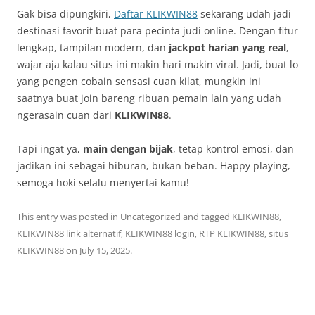
Gak bisa dipungkiri,
Daftar KLIKWIN88
sekarang udah jadi
destinasi favorit buat para pecinta judi online. Dengan fitur
lengkap, tampilan modern, dan
jackpot harian yang real
,
wajar aja kalau situs ini makin hari makin viral. Jadi, buat lo
yang pengen cobain sensasi cuan kilat, mungkin ini
saatnya buat join bareng ribuan pemain lain yang udah
ngerasain cuan dari
KLIKWIN88
.
Tapi ingat ya,
main dengan bijak
, tetap kontrol emosi, dan
jadikan ini sebagai hiburan, bukan beban. Happy playing,
semoga hoki selalu menyertai kamu!
This entry was posted in
Uncategorized
and tagged
KLIKWIN88
,
KLIKWIN88 link alternatif
,
KLIKWIN88 login
,
RTP KLIKWIN88
,
situs
KLIKWIN88
on
July 15, 2025
.