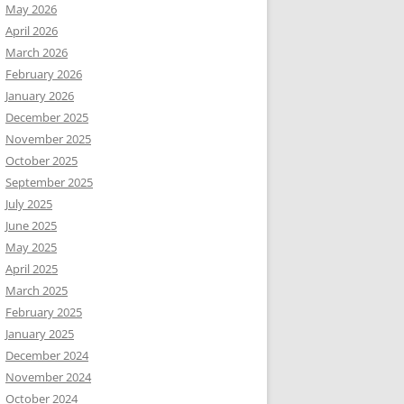
May 2026
April 2026
March 2026
February 2026
January 2026
December 2025
November 2025
October 2025
September 2025
July 2025
June 2025
May 2025
April 2025
March 2025
February 2025
January 2025
December 2024
November 2024
October 2024