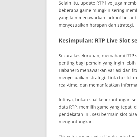
Selain itu, update RTP live juga memb
beberapa game mungkin sering memb
yang lain menawarkan jackpot besar t
menyesuaikan harapan dan strategi.
Kesimpulan: RTP Live Slot se
Secara keseluruhan, memahami RTP sl
penting bagi pemain yang ingin lebih 
Habanero menawarkan variasi dan fit
menyesuaikan strategi. Link rtp slot
real-time, dan memanfaatkan informa
Intinya, bukan soal keberuntungan 
data RTP, memilih game yang tepat, 
pendekatan ini, sesi bermain slot bi
menguntungkan.
This entry was posted in
Uncategorized
and