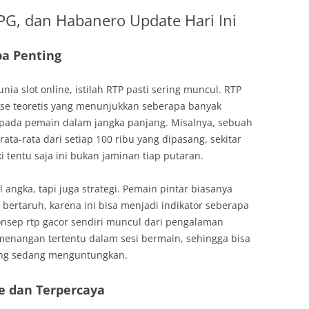
 PG, dan Habanero Update Hari Ini
pa Penting
ia slot online, istilah RTP pasti sering muncul. RTP
tase teoretis yang menunjukkan seberapa banyak
pada pemain dalam jangka panjang. Misalnya, sebuah
ta-rata dari setiap 100 ribu yang dipasang, sekitar
 tentu saja ini bukan jaminan tiap putaran.
angka, tapi juga strategi. Pemain pintar biasanya
 bertaruh, karena ini bisa menjadi indikator seberapa
onsep rtp gacor sendiri muncul dari pengalaman
enangan tertentu dalam sesi bermain, sehingga bisa
ang sedang menguntungkan.
ve dan Terpercaya