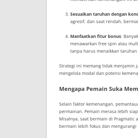
Sesuaikan taruhan dengan kond
agresif, dan saat rendah, berma
Manfaatkan fitur bonus
: Banyak
menawarkan free spin atau mult
tanpa harus menaikkan taruhan s
Strategi ini memang tidak menjamin 
mengelola modal dan potensi kemen
Mengapa Pemain Suka Meman
Selain faktor kemenangan, pemantauan
permainan. Pemain merasa lebih siap 
Misalnya, saat bermain di Pragmatic 
bermain lebih fokus dan mengurangi r