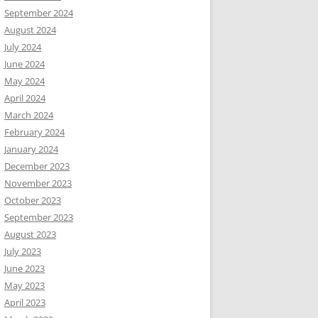
September 2024
August 2024
July 2024
June 2024
May 2024
April 2024
March 2024
February 2024
January 2024
December 2023
November 2023
October 2023
September 2023
August 2023
July 2023
June 2023
May 2023
April 2023