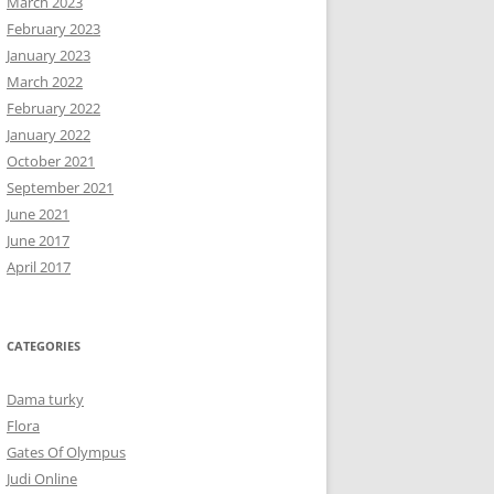
March 2023
February 2023
January 2023
March 2022
February 2022
January 2022
October 2021
September 2021
June 2021
June 2017
April 2017
CATEGORIES
Dama turky
Flora
Gates Of Olympus
Judi Online