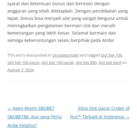
syarat dan ketentuan bonus dan bermain dengan
anggaran yang telah ditetapkan. Dengan pendekatan yang
tepat, bonus bisa menjadi alat yang sangat berguna untuk
meningkatkan pengalaman bermain slot dan meraih
kemenangan yang lebih besar. Selamat bermain dan
semoga keberuntungan selalu berpihak pada Anda!
This entry was posted in
Uncategorized
and tagged
slot bet 100
,
slot bet 100 gacor
,
slot bet 100 perak
,
slot bet 800
,
slot bet kecil
on
August 2, 2024
.
Post
←
Agen Resmi SBOBET
Situs Slot Gacor Crown of
navigation
SBOBET88: Apa yang Perlu
Fire™ Terbaik di Indonesia
→
Anda Ketahui?