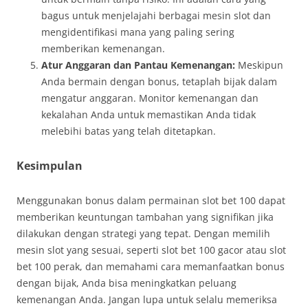
bagus untuk menjelajahi berbagai mesin slot dan
mengidentifikasi mana yang paling sering
memberikan kemenangan.
Atur Anggaran dan Pantau Kemenangan:
Meskipun
Anda bermain dengan bonus, tetaplah bijak dalam
mengatur anggaran. Monitor kemenangan dan
kekalahan Anda untuk memastikan Anda tidak
melebihi batas yang telah ditetapkan.
Kesimpulan
Menggunakan bonus dalam permainan slot bet 100 dapat
memberikan keuntungan tambahan yang signifikan jika
dilakukan dengan strategi yang tepat. Dengan memilih
mesin slot yang sesuai, seperti slot bet 100 gacor atau slot
bet 100 perak, dan memahami cara memanfaatkan bonus
dengan bijak, Anda bisa meningkatkan peluang
kemenangan Anda. Jangan lupa untuk selalu memeriksa