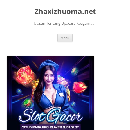
Skip
to
Zhaxizhuoma.net
content
Ulasan Tentang Upacara Keagamaan
Menu