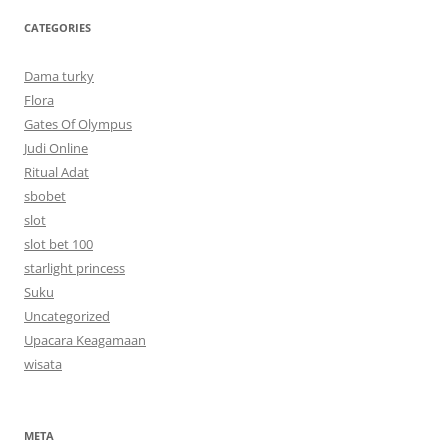
CATEGORIES
Dama turky
Flora
Gates Of Olympus
Judi Online
Ritual Adat
sbobet
slot
slot bet 100
starlight princess
Suku
Uncategorized
Upacara Keagamaan
wisata
META