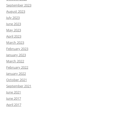
September 2023
August 2023
July 2023
June 2023
May 2023
April 2023
March 2023
February 2023
January 2023
March 2022
February 2022
January 2022
October 2021
September 2021
June 2021
June 2017
April 2017