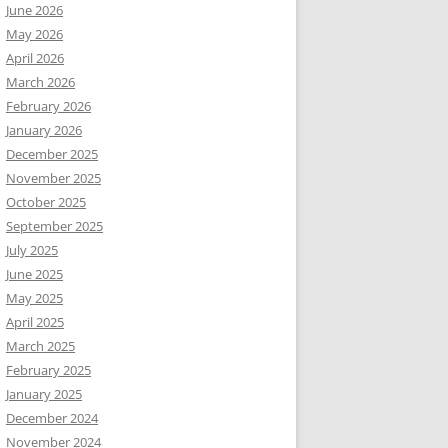
June 2026
May 2026
April 2026
March 2026
February 2026
January 2026
December 2025
November 2025
October 2025
September 2025
July 2025
June 2025
May 2025
April 2025
March 2025
February 2025
January 2025
December 2024
November 2024