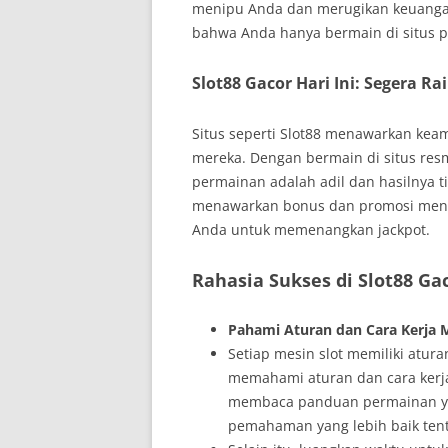
menipu Anda dan merugikan keuangan
bahwa Anda hanya bermain di situs pe
Slot88 Gacor Hari Ini: Segera R
Situs seperti Slot88 menawarkan kea
mereka. Dengan bermain di situs res
permainan adalah adil dan hasilnya tid
menawarkan bonus dan promosi mena
Anda untuk memenangkan jackpot.
Rahasia Sukses di Slot88 Ga
Pahami Aturan dan Cara Kerja M
Setiap mesin slot memiliki atur
memahami aturan dan cara kerja
membaca panduan permainan yan
pemahaman yang lebih baik ten