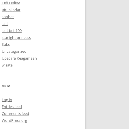
Judi Online
Ritual Adat
sbobet
slot
slot bet 100
starlight princess
Suku
Uncategorized
Upacara Keagamaan
wisata
META
Log in
Entries feed
Comments feed
WordPress.org