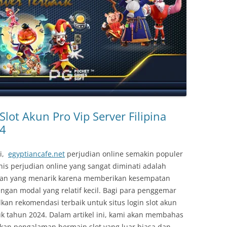
Slot Akun Pro Vip Server Filipina
24
ni,
egyptiancafe.net
perjudian online semakin populer
nis perjudian online yang sangat diminati adalah
inan yang menarik karena memberikan kesempatan
an modal yang relatif kecil. Bagi para penggemar
lkan rekomendasi terbaik untuk situs login slot akun
tuk tahun 2024. Dalam artikel ini, kami akan membahas
kan pengalaman bermain slot yang luar biasa dan