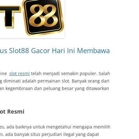
us Slot88 Gacor Hari Ini Membawa
nline
slot resmi
telah menjadi semakin populer. Salah
ng diminati adalah permainan slot. Banyak orang dari
gan kegembiraan dan peluang besar yang ditawarkan
lot Resmi
es, ada baiknya untuk mengetahui mengapa memilih
ini, ada banyak situs perjudian ilegal yang dapat