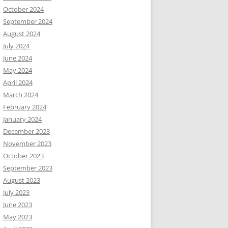
October 2024
September 2024
August 2024
July 2024
June 2024
May 2024
April 2024
March 2024
February 2024
January 2024
December 2023
November 2023
October 2023
September 2023
August 2023
July 2023
June 2023
May 2023