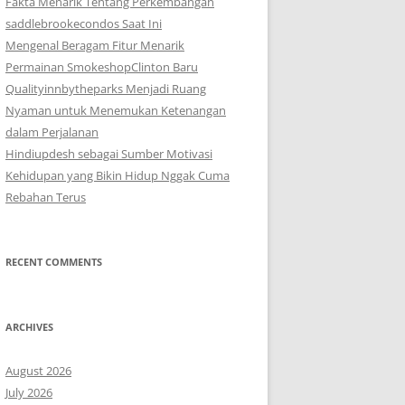
Fakta Menarik Tentang Perkembangan
saddlebrookecondos Saat Ini
Mengenal Beragam Fitur Menarik
Permainan SmokeshopClinton Baru
Qualityinnbytheparks Menjadi Ruang
Nyaman untuk Menemukan Ketenangan
dalam Perjalanan
Hindiupdesh sebagai Sumber Motivasi
Kehidupan yang Bikin Hidup Nggak Cuma
Rebahan Terus
RECENT COMMENTS
ARCHIVES
August 2026
July 2026