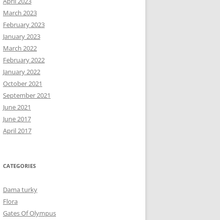
April 2023
March 2023
February 2023
January 2023
March 2022
February 2022
January 2022
October 2021
September 2021
June 2021
June 2017
April 2017
CATEGORIES
Dama turky
Flora
Gates Of Olympus