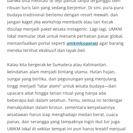
bahwa bisa meditasi di tepi pantai tanpa terganggu oleh
ribuan turis lain yang sedang berjemur. Di sini, pura-pura
budaya tradisional bertemu dengan resort mewah, dan
jangan kaget jika workshop membatik atau tari Kecak
disulap menjadi paket wisata instagenic. Lagi-lagi, UMKM
lokal memutar otak untuk menarik perhatian pasar global,
memanfaatkan portal seperti
umkmkoperasi
agar barang
mereka terlihat eksklusif dan layak beli.
Kalau kita bergerak ke Sumatera atau Kalimantan,
keindahan alam menjadi bintang utama. Hutan hujan,
sungai yang berliku, dan pegunungan yang menjulang
tinggi menjadi “latar alami” untuk wisata budaya—dari
upacara adat hingga tarian ritual yang hanya ada
beberapa kali dalam setahun. Tentu, semua ini terdengar
menakjubkan dalam brosur, sementara kenyataannya
wisatawan harus siap menghadapi medan berat, cuaca
panas, dan serangga yang tampaknya ingin ikut tur juga.
UMKM lokal di sekitar tempat ini pun harus kreatif menjual