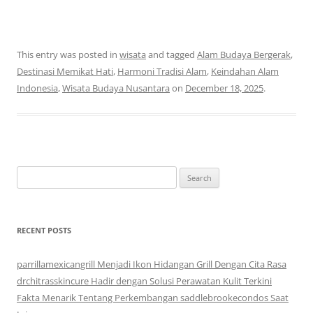
This entry was posted in
wisata
and tagged
Alam Budaya Bergerak
,
Destinasi Memikat Hati
,
Harmoni Tradisi Alam
,
Keindahan Alam
Indonesia
,
Wisata Budaya Nusantara
on
December 18, 2025
.
Search
for:
RECENT POSTS
parrillamexicangrill Menjadi Ikon Hidangan Grill Dengan Cita Rasa
drchitrasskincure Hadir dengan Solusi Perawatan Kulit Terkini
Fakta Menarik Tentang Perkembangan saddlebrookecondos Saat