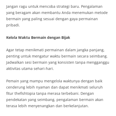
Jangan ragu untuk mencoba strategi baru. Pengalaman
yang beragam akan membantu Anda menemukan metode
bermain yang paling sesuai dengan gaya permainan
pribadi.
Kelola Waktu Bermain dengan Bijak
Agar tetap menikmati permainan dalam jangka panjang,
penting untuk mengatur waktu bermain secara seimbang.
Jadwalkan sesi bermain yang konsisten tanpa mengganggu
aktivitas utama sehari-hari.
Pemain yang mampu mengelola waktunya dengan baik
cenderung lebih nyaman dan dapat menikmati seluruh
fitur thefishtopia tanpa merasa terbebani. Dengan
pendekatan yang seimbang, pengalaman bermain akan
terasa lebih menyenangkan dan berkelanjutan.