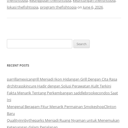
thefishtopia
,
keunggulan thefishtopia
,
keuntungan thefishtopia
,
lokasi thefishtopia
,
program thefishtopia
on
June 6, 2026
.
Search
for:
RECENT POSTS
parrillamexicangrill Menjadi Ikon Hidangan Grill Dengan Cita Rasa
drchitrasskincure Hadir dengan Solusi Perawatan Kulit Terkini
Fakta Menarik Tentang Perkembangan saddlebrookecondos Saat
Ini
Mengenal Beragam Fitur Menarik Permainan SmokeshopClinton
Baru
Qualityinnbytheparks Menjadi Ruang Nyaman untuk Menemukan
Ketenangan dalam Perjalanan