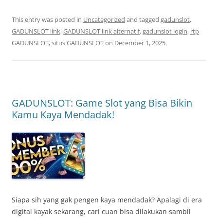
This entry was posted in
Uncategorized
and tagged
gadunslot
,
GADUNSLOT link
,
GADUNSLOT link alternatif
,
gadunslot login
,
rtp
GADUNSLOT
,
situs GADUNSLOT
on
December 1, 2025
.
GADUNSLOT: Game Slot yang Bisa Bikin
Kamu Kaya Mendadak!
Siapa sih yang gak pengen kaya mendadak? Apalagi di era
digital kayak sekarang, cari cuan bisa dilakukan sambil