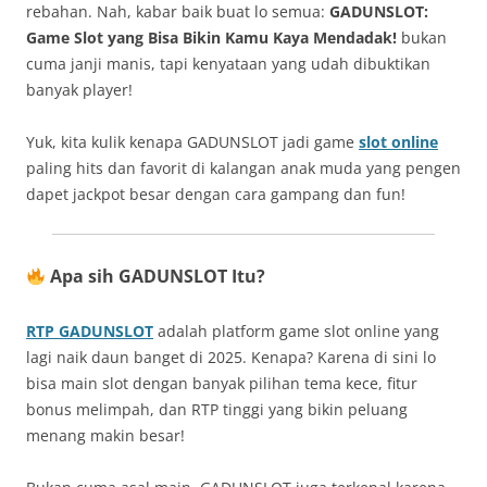
rebahan. Nah, kabar baik buat lo semua:
GADUNSLOT:
Game Slot yang Bisa Bikin Kamu Kaya Mendadak!
bukan
cuma janji manis, tapi kenyataan yang udah dibuktikan
banyak player!
Yuk, kita kulik kenapa GADUNSLOT jadi game
slot online
paling hits dan favorit di kalangan anak muda yang pengen
dapet jackpot besar dengan cara gampang dan fun!
Apa sih GADUNSLOT Itu?
RTP GADUNSLOT
adalah platform game slot online yang
lagi naik daun banget di 2025. Kenapa? Karena di sini lo
bisa main slot dengan banyak pilihan tema kece, fitur
bonus melimpah, dan RTP tinggi yang bikin peluang
menang makin besar!