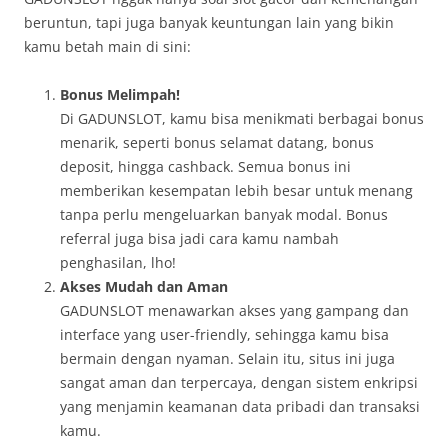
beruntun, tapi juga banyak keuntungan lain yang bikin
kamu betah main di sini:
Bonus Melimpah!
Di GADUNSLOT, kamu bisa menikmati berbagai bonus
menarik, seperti bonus selamat datang, bonus
deposit, hingga cashback. Semua bonus ini
memberikan kesempatan lebih besar untuk menang
tanpa perlu mengeluarkan banyak modal. Bonus
referral juga bisa jadi cara kamu nambah
penghasilan, lho!
Akses Mudah dan Aman
GADUNSLOT menawarkan akses yang gampang dan
interface yang user-friendly, sehingga kamu bisa
bermain dengan nyaman. Selain itu, situs ini juga
sangat aman dan terpercaya, dengan sistem enkripsi
yang menjamin keamanan data pribadi dan transaksi
kamu.