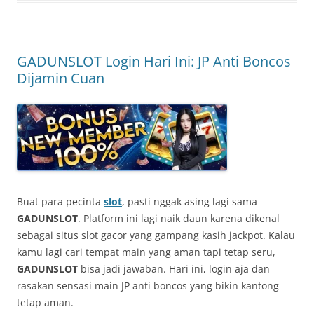
GADUNSLOT Login Hari Ini: JP Anti Boncos
Dijamin Cuan
Buat para pecinta
slot
, pasti nggak asing lagi sama
GADUNSLOT
. Platform ini lagi naik daun karena dikenal
sebagai situs slot gacor yang gampang kasih jackpot. Kalau
kamu lagi cari tempat main yang aman tapi tetap seru,
GADUNSLOT
bisa jadi jawaban. Hari ini, login aja dan
rasakan sensasi main JP anti boncos yang bikin kantong
tetap aman.