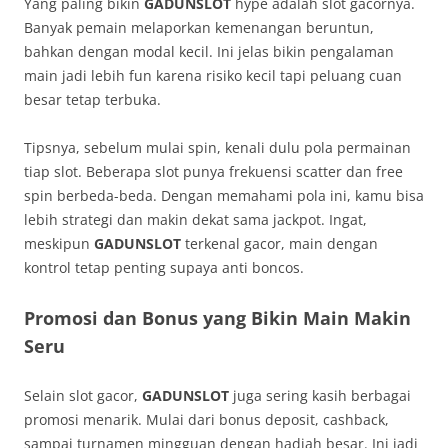
Yang paling bikin
GADUNSLOT
hype adalah slot gacornya.
Banyak pemain melaporkan kemenangan beruntun,
bahkan dengan modal kecil. Ini jelas bikin pengalaman
main jadi lebih fun karena risiko kecil tapi peluang cuan
besar tetap terbuka.
Tipsnya, sebelum mulai spin, kenali dulu pola permainan
tiap slot. Beberapa slot punya frekuensi scatter dan free
spin berbeda-beda. Dengan memahami pola ini, kamu bisa
lebih strategi dan makin dekat sama jackpot. Ingat,
meskipun
GADUNSLOT
terkenal gacor, main dengan
kontrol tetap penting supaya anti boncos.
Promosi dan Bonus yang Bikin Main Makin
Seru
Selain slot gacor,
GADUNSLOT
juga sering kasih berbagai
promosi menarik. Mulai dari bonus deposit, cashback,
sampai turnamen mingguan dengan hadiah besar. Ini jadi