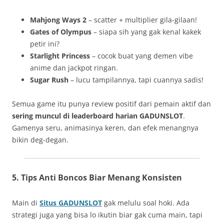
Mahjong Ways 2
– scatter + multiplier gila-gilaan!
Gates of Olympus
– siapa sih yang gak kenal kakek
petir ini?
Starlight Princess
– cocok buat yang demen vibe
anime dan jackpot ringan.
Sugar Rush
– lucu tampilannya, tapi cuannya sadis!
Semua game itu punya review positif dari pemain aktif dan
sering muncul di leaderboard harian GADUNSLOT
.
Gamenya seru, animasinya keren, dan efek menangnya
bikin deg-degan.
5. Tips Anti Boncos Biar Menang Konsisten
Main di
Situs GADUNSLOT
gak melulu soal hoki. Ada
strategi juga yang bisa lo ikutin biar gak cuma main, tapi