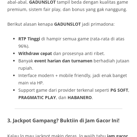
abal-abal,
GADUNSLOT
tampil beda dengan kualitas game
premium, sistem fair play, dan bonus yang gak nanggung.
Berikut alasan kenapa
GADUNSLOT
jadi primadona:
RTP Tinggi
di hampir semua game (rata-rata di atas
96%).
Withdraw cepat
dan prosesnya anti ribet.
Banyak
event harian dan turnamen
berhadiah jutaan
rupiah.
Interface modern + mobile friendly, jadi enak banget
main via HP.
Support game dari provider terkenal seperti
PG SOFT
,
PRAGMATIC PLAY
, dan
HABANERO
.
3. Jackpot Gampang? Buktiin di Jam Gacor Ini!
Kalau lo mau jackpot makin deras, lo wajib tahu
jam gacor