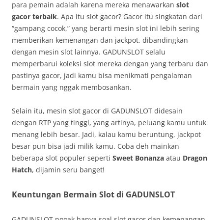
para pemain adalah karena mereka menawarkan
slot
gacor terbaik
. Apa itu slot gacor? Gacor itu singkatan dari
“gampang cocok,” yang berarti mesin slot ini lebih sering
memberikan kemenangan dan jackpot, dibandingkan
dengan mesin slot lainnya. GADUNSLOT selalu
memperbarui koleksi slot mereka dengan yang terbaru dan
pastinya gacor, jadi kamu bisa menikmati pengalaman
bermain yang nggak membosankan.
Selain itu, mesin slot gacor di GADUNSLOT didesain
dengan RTP yang tinggi, yang artinya, peluang kamu untuk
menang lebih besar. Jadi, kalau kamu beruntung, jackpot
besar pun bisa jadi milik kamu. Coba deh mainkan
beberapa slot populer seperti
Sweet Bonanza
atau
Dragon
Hatch
, dijamin seru banget!
Keuntungan Bermain Slot di GADUNSLOT
GADUNSLOT nggak hanya soal slot gacor dan kemenangan