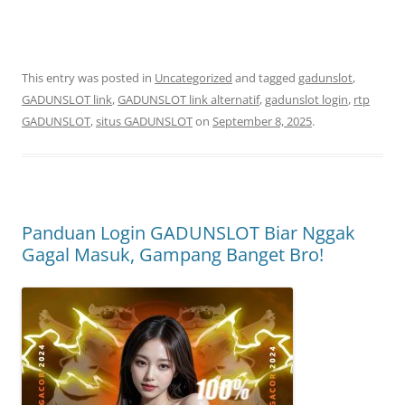
This entry was posted in
Uncategorized
and tagged
gadunslot
,
GADUNSLOT link
,
GADUNSLOT link alternatif
,
gadunslot login
,
rtp
GADUNSLOT
,
situs GADUNSLOT
on
September 8, 2025
.
Panduan Login GADUNSLOT Biar Nggak
Gagal Masuk, Gampang Banget Bro!