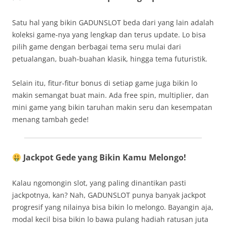
Satu hal yang bikin GADUNSLOT beda dari yang lain adalah
koleksi game-nya yang lengkap dan terus update. Lo bisa
pilih game dengan berbagai tema seru mulai dari
petualangan, buah-buahan klasik, hingga tema futuristik.
Selain itu, fitur-fitur bonus di setiap game juga bikin lo
makin semangat buat main. Ada free spin, multiplier, dan
mini game yang bikin taruhan makin seru dan kesempatan
menang tambah gede!
Jackpot Gede yang Bikin Kamu Melongo!
Kalau ngomongin slot, yang paling dinantikan pasti
jackpotnya, kan? Nah, GADUNSLOT punya banyak jackpot
progresif yang nilainya bisa bikin lo melongo. Bayangin aja,
modal kecil bisa bikin lo bawa pulang hadiah ratusan juta