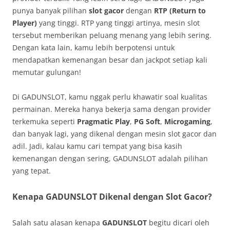
punya banyak pilihan
slot gacor
dengan
RTP (Return to
Player)
yang tinggi. RTP yang tinggi artinya, mesin slot
tersebut memberikan peluang menang yang lebih sering.
Dengan kata lain, kamu lebih berpotensi untuk
mendapatkan kemenangan besar dan jackpot setiap kali
memutar gulungan!
Di GADUNSLOT, kamu nggak perlu khawatir soal kualitas
permainan. Mereka hanya bekerja sama dengan provider
terkemuka seperti
Pragmatic Play
,
PG Soft
,
Microgaming
,
dan banyak lagi, yang dikenal dengan mesin slot gacor dan
adil. Jadi, kalau kamu cari tempat yang bisa kasih
kemenangan dengan sering, GADUNSLOT adalah pilihan
yang tepat.
Kenapa GADUNSLOT Dikenal dengan Slot Gacor?
Salah satu alasan kenapa
GADUNSLOT
begitu dicari oleh