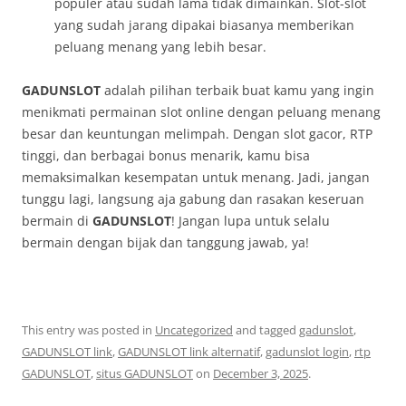
populer atau sudah lama tidak dimainkan. Slot-slot
yang sudah jarang dipakai biasanya memberikan
peluang menang yang lebih besar.
GADUNSLOT
adalah pilihan terbaik buat kamu yang ingin
menikmati permainan slot online dengan peluang menang
besar dan keuntungan melimpah. Dengan slot gacor, RTP
tinggi, dan berbagai bonus menarik, kamu bisa
memaksimalkan kesempatan untuk menang. Jadi, jangan
tunggu lagi, langsung aja gabung dan rasakan keseruan
bermain di
GADUNSLOT
! Jangan lupa untuk selalu
bermain dengan bijak dan tanggung jawab, ya!
This entry was posted in
Uncategorized
and tagged
gadunslot
,
GADUNSLOT link
,
GADUNSLOT link alternatif
,
gadunslot login
,
rtp
GADUNSLOT
,
situs GADUNSLOT
on
December 3, 2025
.