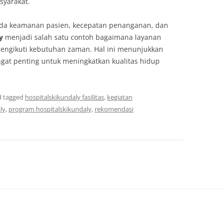
syarakat.
ada keamanan pasien, kecepatan penanganan, dan
y
menjadi salah satu contoh bagaimana layanan
engikuti kebutuhan zaman. Hal ini menunjukkan
gat penting untuk meningkatkan kualitas hidup
 tagged
hospitalskikundaly fasilitas
,
kegiatan
ly
,
program hospitalskikundaly
,
rekomendasi