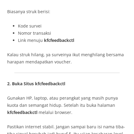
Biasanya struk berisi:
Kode survei
Nomor transaksi
Link menuju
kfcfeedbackctl
Kalau struk hilang, ya surveinya ikut menghilang bersama
harapan mendapatkan voucher.
2. Buka Situs kfcfeedbackctl
Gunakan HP, laptop, atau perangkat yang masih punya
kuota dan semangat hidup. Setelah itu buka halaman
kfcfeedbackctl
melalui browser.
Pastikan internet stabil. Jangan sampai baru isi nama tiba-
tiba sinyal berubah jadi huruf E. Itu ujian kesabaran level