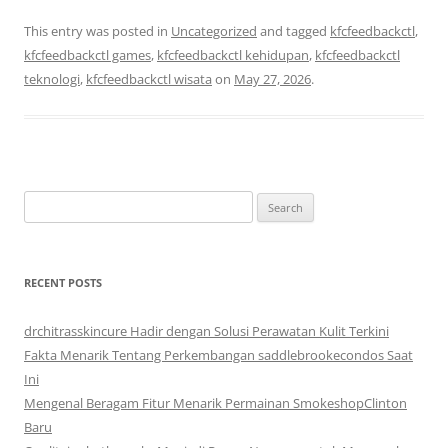
This entry was posted in
Uncategorized
and tagged
kfcfeedbackctl
,
kfcfeedbackctl games
,
kfcfeedbackctl kehidupan
,
kfcfeedbackctl
teknologi
,
kfcfeedbackctl wisata
on
May 27, 2026
.
Search
for:
RECENT POSTS
drchitrasskincure Hadir dengan Solusi Perawatan Kulit Terkini
Fakta Menarik Tentang Perkembangan saddlebrookecondos Saat
Ini
Mengenal Beragam Fitur Menarik Permainan SmokeshopClinton
Baru