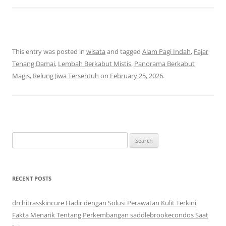
This entry was posted in
wisata
and tagged
Alam Pagi Indah
,
Fajar
Tenang Damai
,
Lembah Berkabut Mistis
,
Panorama Berkabut
Magis
,
Relung Jiwa Tersentuh
on
February 25, 2026
.
Search
for:
RECENT POSTS
drchitrasskincure Hadir dengan Solusi Perawatan Kulit Terkini
Fakta Menarik Tentang Perkembangan saddlebrookecondos Saat