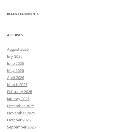
RECENT COMMENTS
ARCHIVES
August 2026
July 2026
June 2026
May 2026
April 2026
March 2026
February 2026
January 2026
December 2025
November 2025
October 2025
September 2025