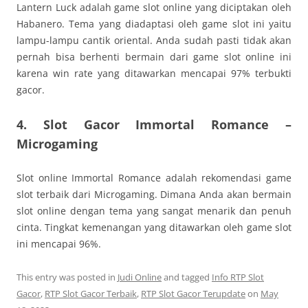
Lantern Luck adalah game slot online yang diciptakan oleh
Habanero. Tema yang diadaptasi oleh game slot ini yaitu
lampu-lampu cantik oriental. Anda sudah pasti tidak akan
pernah bisa berhenti bermain dari game slot online ini
karena win rate yang ditawarkan mencapai 97% terbukti
gacor.
4. Slot Gacor Immortal Romance –
Microgaming
Slot online Immortal Romance adalah rekomendasi game
slot terbaik dari Microgaming. Dimana Anda akan bermain
slot online dengan tema yang sangat menarik dan penuh
cinta. Tingkat kemenangan yang ditawarkan oleh game slot
ini mencapai 96%.
This entry was posted in
Judi Online
and tagged
Info RTP Slot
Gacor
,
RTP Slot Gacor Terbaik
,
RTP Slot Gacor Terupdate
on
May