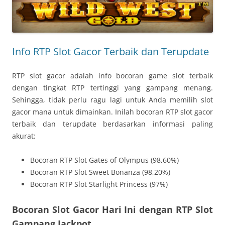
Info RTP Slot Gacor Terbaik dan Terupdate
RTP slot gacor adalah info bocoran game slot terbaik
dengan tingkat RTP tertinggi yang gampang menang.
Sehingga, tidak perlu ragu lagi untuk Anda memilih slot
gacor mana untuk dimainkan. Inilah bocoran RTP slot gacor
terbaik dan terupdate berdasarkan informasi paling
akurat:
Bocoran RTP Slot Gates of Olympus (98,60%)
Bocoran RTP Slot Sweet Bonanza (98,20%)
Bocoran RTP Slot Starlight Princess (97%)
Bocoran Slot Gacor Hari Ini dengan RTP Slot
Gampang Jackpot