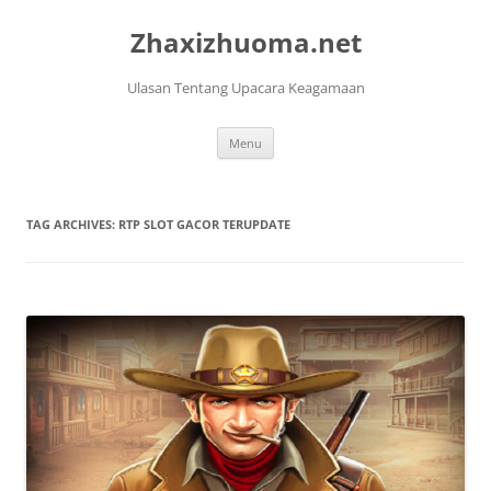
Skip
to
Zhaxizhuoma.net
content
Ulasan Tentang Upacara Keagamaan
Menu
TAG ARCHIVES:
RTP SLOT GACOR TERUPDATE