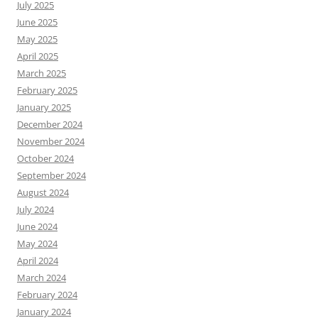
July 2025
June 2025
May 2025
April 2025
March 2025
February 2025
January 2025
December 2024
November 2024
October 2024
September 2024
August 2024
July 2024
June 2024
May 2024
April 2024
March 2024
February 2024
January 2024