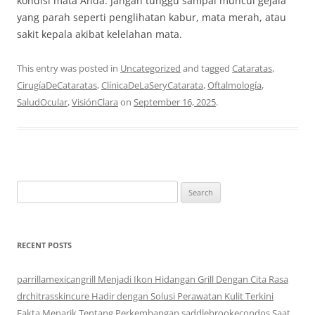
kondisi mata Anda. Jangan tunggu sampai muncul gejala
yang parah seperti penglihatan kabur, mata merah, atau
sakit kepala akibat kelelahan mata.
This entry was posted in
Uncategorized
and tagged
Cataratas
,
CirugíaDeCataratas
,
ClínicaDeLaSeryCatarata
,
Oftalmología
,
SaludOcular
,
VisiónClara
on
September 16, 2025
.
Search
for:
RECENT POSTS
parrillamexicangrill Menjadi Ikon Hidangan Grill Dengan Cita Rasa
drchitrasskincure Hadir dengan Solusi Perawatan Kulit Terkini
Fakta Menarik Tentang Perkembangan saddlebrookecondos Saat