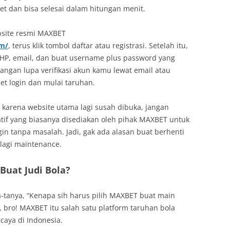
t dan bisa selesai dalam hitungan menit.
bsite resmi MAXBET
om/
, terus klik tombol daftar atau registrasi. Setelah itu,
 HP, email, dan buat username plus password yang
angan lupa verifikasi akun kamu lewat email atau
t login dan mulai taruhan.
karena website utama lagi susah dibuka, jangan
tif yang biasanya disediakan oleh pihak MAXBET untuk
in tanpa masalah. Jadi, gak ada alasan buat berhenti
lagi maintenance.
Buat Judi Bola?
-tanya, “Kenapa sih harus pilih MAXBET buat main
, bro! MAXBET itu salah satu platform taruhan bola
caya di Indonesia.