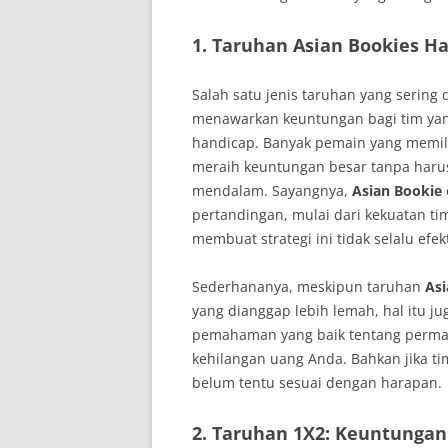
1.
Taruhan Asian Bookies Ha
Salah satu jenis taruhan yang sering 
menawarkan keuntungan bagi tim ya
handicap. Banyak pemain yang memili
meraih keuntungan besar tanpa harus
mendalam. Sayangnya,
Asian Bookie
pertandingan, mulai dari kekuatan ti
membuat strategi ini tidak selalu efekt
Sederhananya, meskipun taruhan
Asi
yang dianggap lebih lemah, hal itu 
pemahaman yang baik tentang permai
kehilangan uang Anda. Bahkan jika ti
belum tentu sesuai dengan harapan.
2.
Taruhan 1X2: Keuntungan 