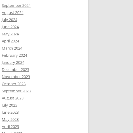
September 2024
August 2024
July 2024
June 2024
May 2024
April 2024
March 2024
February 2024
January 2024
December 2023
November 2023
October 2023
September 2023
August 2023
July 2023
June 2023
May 2023
April 2023