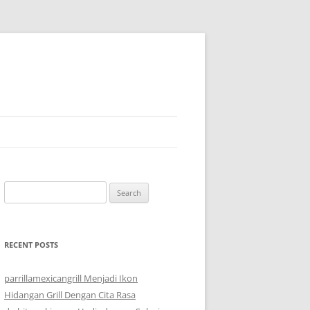
Search
for:
RECENT POSTS
parrillamexicangrill Menjadi Ikon
Hidangan Grill Dengan Cita Rasa