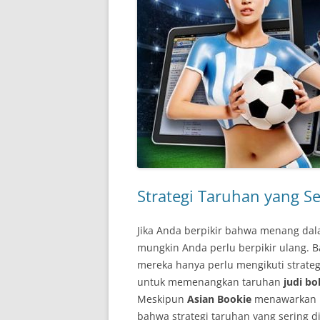
Strategi Taruhan yang S
Jika Anda berpikir bahwa menang da
mungkin Anda perlu berpikir ulang. 
mereka hanya perlu mengikuti strat
untuk memenangkan taruhan
judi bo
Meskipun
Asian Bookie
menawarkan be
bahwa strategi taruhan yang sering