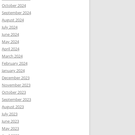
October 2024
September 2024
August 2024
July 2024
June 2024
May 2024
April 2024
March 2024
February 2024
January 2024
December 2023
November 2023
October 2023
September 2023
August 2023
July 2023
June 2023
May 2023