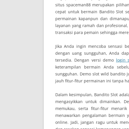
situs spaceman88 merupakan pilihan
cepat untuk bermain Bandito Slot s
permainan kapanpun dan dimanapun 
layanan yang ramah dan profesional
transaksi para pemain sehingga mer
Jika Anda ingin mencoba sensasi b
dengan uang sungguhan, Anda dapa
tersedia. Dengan versi demo
login
keterampilan bermain Anda sebe
sungguhan. Demo slot wild bandito 
jauh fitur-fitur permainan ini tanpa
Dalam kesimpulan, Bandito Slot adal
mengasyikkan untuk dimainkan. De
memukau, serta fitur-fitur menarik
menawarkan pengalaman bermain y
online. Jadi, jangan ragu untuk m