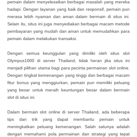
pemain dalam menyelesaikan berbagai masalah yang mereka
hadapi. Dengan layanan yang baik dan responsif, pemain pun
merasa lebih nyaman dan aman dalam bermain di situs ini.
Selain itu, situs ini juga menyediakan berbagai macam metode
pembayaran yang mudah dan aman untuk memudahkan para
pemain dalam melakukan transaksi.
Dengan semua keunggulan yang dimiliki oleh situs slot
Olympus1000 di server Thailand, tidak heran jika situs ini
menjadi pilihan utama bagi para pecinta permainan slot online.
Dengan tingkat kemenangan yang tinggi dan berbagai macam
fitur bonus yang menggiurkan, pemain pun memiliki peluang
yang besar untuk meraih keuntungan besar dalam bermain
slot di situs ini.
Dalam bermain slot online di server Thailand, ada beberapa
tips dan trik yang dapat membantu pemain untuk
meningkatkan peluang kemenangan. Salah satunya adalah
dengan memahami pola permainan dan strategi yang tepat