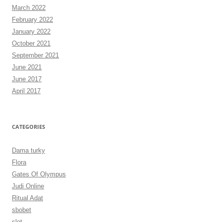
March 2022
February 2022
January 2022
October 2021
September 2021
June 2021
June 2017
April 2017
CATEGORIES
Dama turky
Flora
Gates Of Olympus
Judi Online
Ritual Adat
sbobet
slot