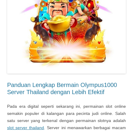
Panduan Lengkap Bermain Olympus1000
Server Thailand dengan Lebih Efektif
Pada era digital seperti sekarang ini, permainan slot online
semakin populer di kalangan para pecinta judi online. Salah
satu server yang terkenal dengan permainan slotnya adalah
slot server thailand
. Server ini menawarkan berbagai macam