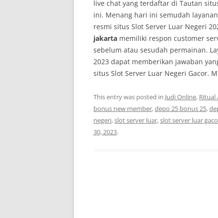
live chat yang terdaftar di Tautan situ
ini. Menang hari ini semudah layana
resmi situs Slot Server Luar Negeri 2
jakarta
memiliki respon customer ser
sebelum atau sesudah permainan. Laya
2023 dapat memberikan jawaban yang 
situs Slot Server Luar Negeri Gacor
This entry was posted in
Judi Online
,
Ritual
bonus new member
,
depo 25 bonus 25
,
de
negeri
,
slot server luar
,
slot server luar gaco
30, 2023
.