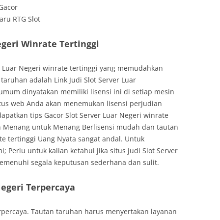
 Gacor
aru RTG Slot
egeri Winrate Tertinggi
er Luar Negeri winrate tertinggi yang memudahkan
aruhan adalah Link Judi Slot Server Luar
 umum dinyatakan memiliki lisensi ini di setiap mesin
situs web Anda akan menemukan lisensi perjudian
apatkan tips Gacor Slot Server Luar Negeri winrate
uhan Menang untuk Menang Berlisensi mudah dan tautan
te tertinggi Uang Nyata sangat andal. Untuk
Perlu untuk kalian ketahui jika situs judi Slot Server
memenuhi segala keputusan sederhana dan sulit.
Negeri Terpercaya
terpercaya. Tautan taruhan harus menyertakan layanan