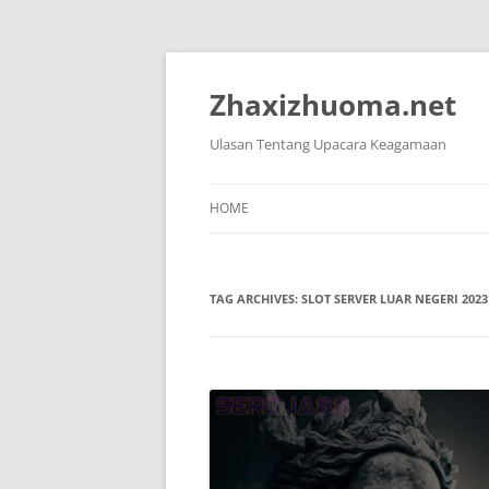
Skip
to
content
Zhaxizhuoma.net
Ulasan Tentang Upacara Keagamaan
HOME
TAG ARCHIVES:
SLOT SERVER LUAR NEGERI 2023