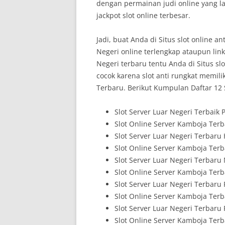
dengan permainan judi online yang la
jackpot slot online terbesar.
Jadi, buat Anda di Situs slot online an
Negeri online terlengkap ataupun link 
Negeri terbaru tentu Anda di Situs slo
cocok karena slot anti rungkat memil
Terbaru. Berikut Kumpulan Daftar 12 S
Slot Server Luar Negeri Terbaik 
Slot Online Server Kamboja Terb
Slot Server Luar Negeri Terbaru
Slot Online Server Kamboja Ter
Slot Server Luar Negeri Terbaru
Slot Online Server Kamboja Te
Slot Server Luar Negeri Terbaru 
Slot Online Server Kamboja Terb
Slot Server Luar Negeri Terbaru
Slot Online Server Kamboja Terb