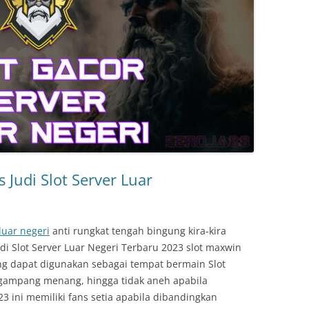
 Judi Slot Server Luar
 luar negeri
anti rungkat tengah bingung kira-kira
i Slot Server Luar Negeri Terbaru 2023 slot maxwin
ng dapat digunakan sebagai tempat bermain Slot
a gampang menang, hingga tidak aneh apabila
3 ini memiliki fans setia apabila dibandingkan