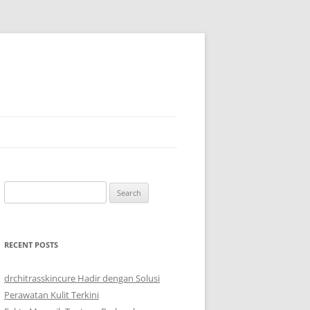
Search
for:
RECENT POSTS
drchitrasskincure Hadir dengan Solusi
Perawatan Kulit Terkini