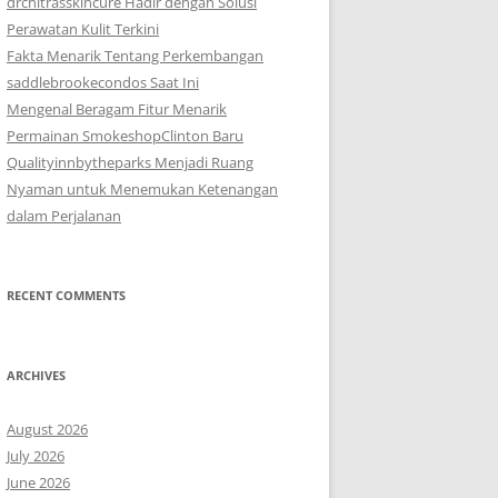
drchitrasskincure Hadir dengan Solusi
Perawatan Kulit Terkini
Fakta Menarik Tentang Perkembangan
saddlebrookecondos Saat Ini
Mengenal Beragam Fitur Menarik
Permainan SmokeshopClinton Baru
Qualityinnbytheparks Menjadi Ruang
Nyaman untuk Menemukan Ketenangan
dalam Perjalanan
RECENT COMMENTS
ARCHIVES
August 2026
July 2026
June 2026