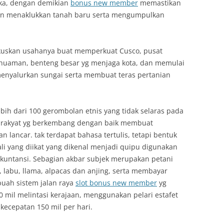
ka, dengan demikian
bonus new member
memastikan
an menaklukkan tanah baru serta mengumpulkan
kuskan usahanya buat memperkuat Cusco, pusat
ahuaman, benteng besar yg menjaga kota, dan memulai
menyalurkan sungai serta membuat teras pertanian
ebih dari 100 gerombolan etnis yang tidak selaras pada
r rakyat yg berkembang dengan baik membuat
 lancar. tak terdapat bahasa tertulis, tetapi bentuk
li yang diikat yang dikenal menjadi quipu digunakan
akuntansi. Sebagian akbar subjek merupakan petani
, labu, llama, alpacas dan anjing, serta membayar
buah sistem jalan raya
slot bonus new member
yg
 mil melintasi kerajaan, menggunakan pelari estafet
ecepatan 150 mil per hari.