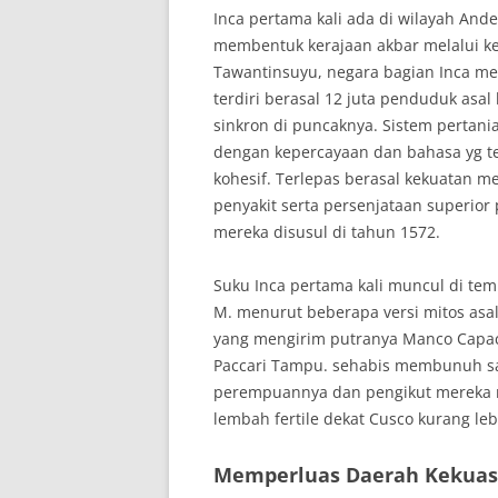
Inca pertama kali ada di wilayah And
membentuk kerajaan akbar melalui kek
Tawantinsuyu, negara bagian Inca me
terdiri berasal 12 juta penduduk asa
sinkron di puncaknya. Sistem pertani
dengan kepercayaan dan bahasa yg 
kohesif. Terlepas berasal kekuatan 
penyakit serta persenjataan superior 
mereka disusul di tahun 1572.
Suku Inca pertama kali muncul di tem
M. menurut beberapa versi mitos asal 
yang mengirim putranya Manco Cap
Paccari Tampu. sehabis membunuh s
perempuannya dan pengikut mereka 
lembah fertile dekat Cusco kurang le
Memperluas Daerah Kekua