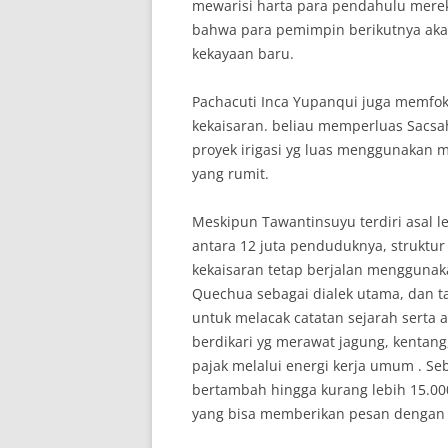
mewarisi harta para pendahulu mere
bahwa para pemimpin berikutnya ak
kekayaan baru.
Pachacuti Inca Yupanqui juga memfo
kekaisaran. beliau memperluas Sacs
proyek irigasi yg luas menggunakan 
yang rumit.
Meskipun Tawantinsuyu terdiri asal l
antara 12 juta penduduknya, struktu
kekaisaran tetap berjalan menggunakan
Quechua sebagai dialek utama, dan ta
untuk melacak catatan sejarah serta 
berdikari yg merawat jagung, kentang
pajak melalui energi kerja umum . Se
bertambah hingga kurang lebih 15.000
yang bisa memberikan pesan dengan k