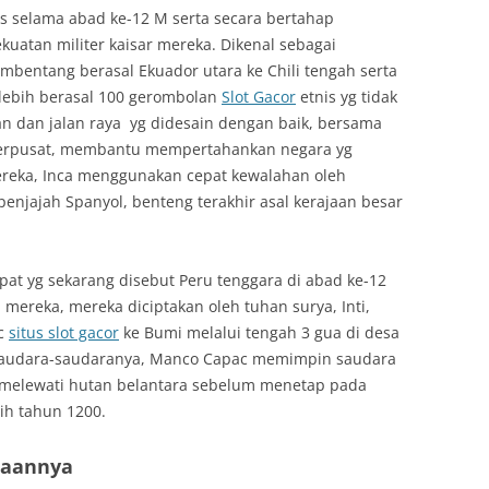
es selama abad ke-12 M serta secara bertahap
uatan militer kaisar mereka. Dikenal sebagai
mbentang berasal Ekuador utara ke Chili tengah serta
l lebih berasal 100 gerombolan
Slot Gacor
etnis yg tidak
an dan jalan raya yg didesain dengan baik, bersama
terpusat, membantu mempertahankan negara yg
mereka, Inca menggunakan cepat kewalahan oleh
penjajah Spanyol, benteng terakhir asal kerajaan besar
pat yg sekarang disebut Peru tenggara di abad ke-12
mereka, mereka diciptakan oleh tuhan surya, Inti,
ac
situs slot gacor
ke Bumi melalui tengah 3 gua di desa
audara-saudaranya, Manco Capac memimpin saudara
melewati hutan belantara sebelum menetap pada
bih tahun 1200.
saannya