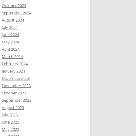
October 2024
September 2024
August 2024
July 2024
June 2024
May 2024
April 2024
March 2024
February 2024
January 2024
December 2023
November 2023
October 2023
September 2023
August 2023
July 2023
June 2023
May 2023