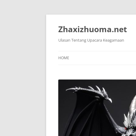
Skip
to
content
Zhaxizhuoma.net
Ulasan Tentang Upacara Keagamaan
HOME