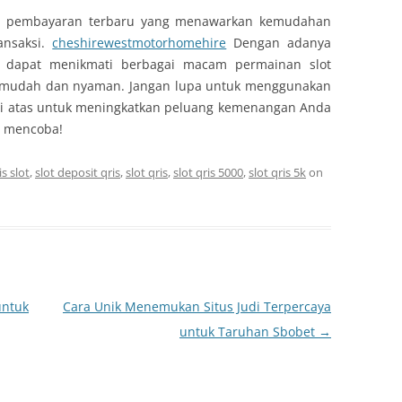
ode pembayaran terbaru yang menawarkan kemudahan
ansaksi.
cheshirewestmotorhomehire
Dengan adanya
ne dapat menikmati berbagai macam permainan slot
h mudah dan nyaman. Jangan lupa untuk menggunakan
 di atas untuk meningkatkan peluang kemenangan Anda
t mencoba!
is slot
,
slot deposit qris
,
slot qris
,
slot qris 5000
,
slot qris 5k
on
untuk
Cara Unik Menemukan Situs Judi Terpercaya
untuk Taruhan Sbobet
→