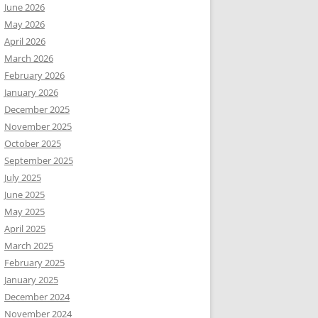
June 2026
May 2026
April 2026
March 2026
February 2026
January 2026
December 2025
November 2025
October 2025
September 2025
July 2025
June 2025
May 2025
April 2025
March 2025
February 2025
January 2025
December 2024
November 2024