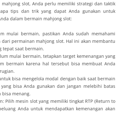
hjong slot, Anda perlu memiliki strategi dan taktik
erapa tips dan trik yang dapat Anda gunakan untuk
nda dalam bermain mahjong slot:
lum mulai bermain, pastikan Anda sudah memahami
 dari permainan mahjong slot. Hal ini akan membantu
tepat saat bermain.
lum mulai bermain, tetapkan target kemenangan yang
dalam bermain karena hal tersebut bisa membuat Anda
rugian.
 untuk bisa mengelola modal dengan baik saat bermain
l yang bisa Anda gunakan dan jangan melebihi batas
n bisa menang.
 Pilih mesin slot yang memiliki tingkat RTP (Return to
u, peluang Anda untuk mendapatkan kemenangan akan