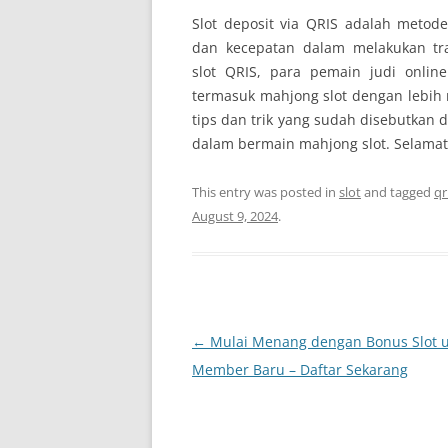
Slot deposit via QRIS adalah met
dan kecepatan dalam melakukan tr
slot QRIS, para pemain judi onli
termasuk mahjong slot dengan lebi
tips dan trik yang sudah disebutkan
dalam bermain mahjong slot. Selama
This entry was posted in
slot
and tagged
qr
August 9, 2024
.
Post
←
Mulai Menang dengan Bonus Slot 
navigation
Member Baru – Daftar Sekarang