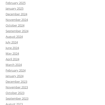
February 2025
January 2025
December 2024
November 2024
October 2024
September 2024
August 2024
July 2024
June 2024
May 2024
April 2024
March 2024
February 2024
January 2024
December 2023
November 2023
October 2023
September 2023
August 2023