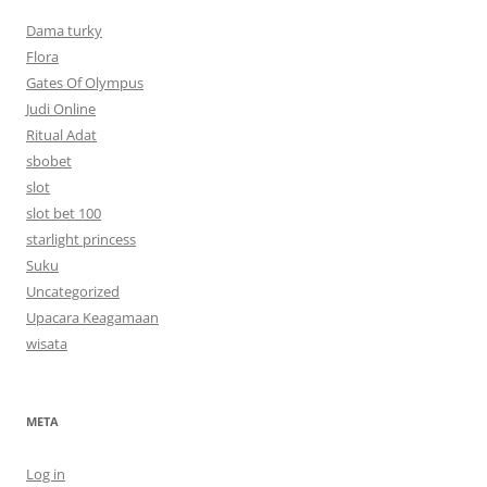
Dama turky
Flora
Gates Of Olympus
Judi Online
Ritual Adat
sbobet
slot
slot bet 100
starlight princess
Suku
Uncategorized
Upacara Keagamaan
wisata
META
Log in