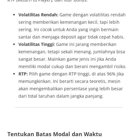
Volatilitas Rendah:
Game dengan volatilitas rendah
sering memberikan kemenangan kecil, tapi lebih
sering. Ini cocok untuk Anda yang ingin bermain
santai dan menjaga deposit agar tidak cepat habis.
Volatilitas Tinggi:
Game ini jarang memberikan
kemenangan, tetapi sekali menang, jumlahnya bisa
sangat besar. Mainkan game jenis ini jika Anda
memiliki modal cukup dan berani mengambil risiko.
RTP:
Pilih game dengan RTP tinggi, di atas 96% jika
memungkinkan. Ini berarti secara teoretis, mesin
akan mengembalikan persentase yang lebih besar
dari total taruhan dalam jangka panjang.
Tentukan Batas Modal dan Waktu