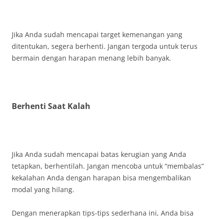
Jika Anda sudah mencapai target kemenangan yang
ditentukan, segera berhenti. Jangan tergoda untuk terus
bermain dengan harapan menang lebih banyak.
Berhenti Saat Kalah
Jika Anda sudah mencapai batas kerugian yang Anda
tetapkan, berhentilah. Jangan mencoba untuk “membalas”
kekalahan Anda dengan harapan bisa mengembalikan
modal yang hilang.
Dengan menerapkan tips-tips sederhana ini, Anda bisa