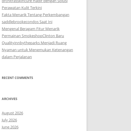
drchitrasskincure Hadir dengan Solusi
Perawatan Kulit Terkini
Fakta Menarik Tentang Perkembangan
saddlebrookecondos Saat Ini
Mengenal Beragam Fitur Menarik
Permainan SmokeshopClinton Baru
Qualityinnbytheparks Menjadi Ruang
Nyaman untuk Menemukan Ketenangan
dalam Perjalanan
RECENT COMMENTS
ARCHIVES
August 2026
July 2026
June 2026