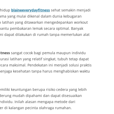
a hidup
blaineeverydayfitness
sehat semakin menjadi
nama yang mulai dikenal dalam dunia kebugaran
p latihan yang ditawarkan mengedepankan workout
antu pembakaran lemak secara optimal. Banyak
 ini dapat dilakukan di rumah tanpa memerlukan alat
itness
sangat cocok bagi pemula maupun individu
rasi latihan yang relatif singkat, tubuh tetap dapat
ecara maksimal. Pendekatan ini menjadi solusi praktis
menjaga kesehatan tanpa harus menghabiskan waktu
emiliki keuntungan berupa risiko cedera yang lebih
derung mudah dipahami dan dapat disesuaikan
ividu. Inilah alasan mengapa metode dari
r di kalangan pecinta olahraga rumahan.