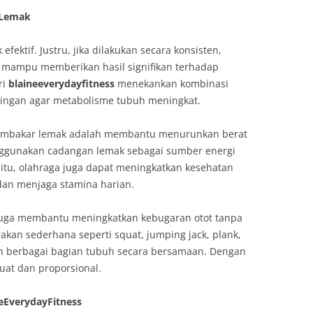
 Lemak
efektif. Justru, jika dilakukan secara konsisten,
t mampu memberikan hasil signifikan terhadap
ri
blaineeverydayfitness
menekankan kombinasi
 ringan agar metabolisme tubuh meningkat.
pembakar lemak adalah membantu menurunkan berat
ggunakan cadangan lemak sebagai sumber energi
n itu, olahraga juga dapat meningkatkan kesehatan
 dan menjaga stamina harian.
uga membantu meningkatkan kebugaran otot tanpa
akan sederhana seperti squat, jumping jack, plank,
 berbagai bagian tubuh secara bersamaan. Dengan
kuat dan proporsional.
eEverydayFitness