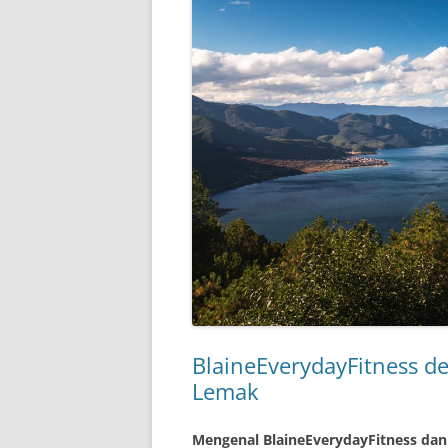
BlaineEverydayFitness 
Lemak
Mengenal BlaineEverydayFitness dan