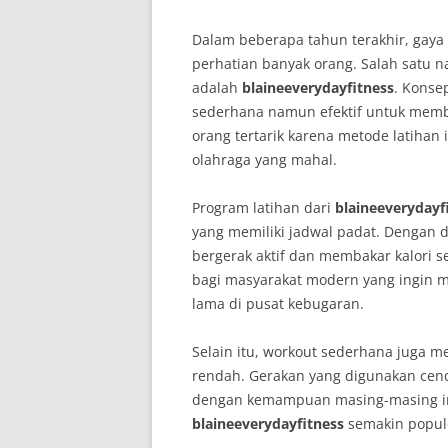
Dalam beberapa tahun terakhir, gay
perhatian banyak orang. Salah satu 
adalah
blaineeverydayfitness
. Konse
sederhana namun efektif untuk memb
orang tertarik karena metode latihan
olahraga yang mahal.
Program latihan dari
blaineeverydayf
yang memiliki jadwal padat. Dengan du
bergerak aktif dan membakar kalori s
bagi masyarakat modern yang ingin 
lama di pusat kebugaran.
Selain itu, workout sederhana juga m
rendah. Gerakan yang digunakan cen
dengan kemampuan masing-masing ind
blaineeverydayfitness
semakin popule