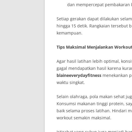
dan mempercepat pembakaran k
Setiap gerakan dapat dilakukan selama
hingga 15 detik. Rangkaian tersebut b
kemampuan.
Tips Maksimal Menjalankan Workou
Agar hasil latihan lebih optimal, kons
gagal mendapatkan hasil karena kura
blaineeverydayfitness
menekankan pen
waktu singkat.
Selain olahraga, pola makan sehat j
Konsumsi makanan tinggi protein, sa
baik selama proses latihan. Hindari m
workout semakin maksimal.
Istirahat yang cukup juga menjadi b