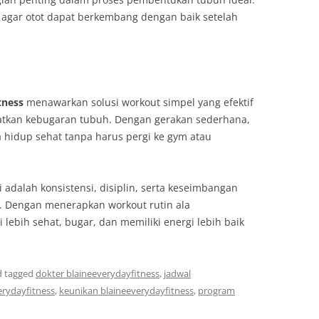
gar otot dapat berkembang dengan baik setelah
tness
menawarkan solusi workout simpel yang efektif
tkan kebugaran tubuh. Dengan gerakan sederhana,
a hidup sehat tanpa harus pergi ke gym atau
 adalah konsistensi, disiplin, serta keseimbangan
t. Dengan menerapkan workout rutin ala
 lebih sehat, bugar, dan memiliki energi lebih baik
 tagged
dokter blaineeverydayfitness
,
jadwal
erydayfitness
,
keunikan blaineeverydayfitness
,
program