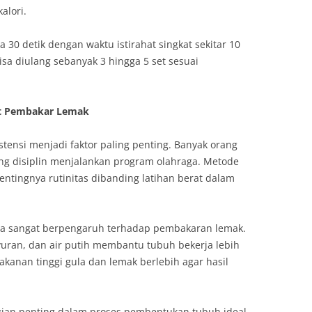
alori.
 30 detik dengan waktu istirahat singkat sekitar 10
isa diulang sebanyak 3 hingga 5 set sesuai
t Pembakar Lemak
istensi menjadi faktor paling penting. Banyak orang
ng disiplin menjalankan program olahraga. Metode
tingnya rutinitas dibanding latihan berat dalam
uga sangat berpengaruh terhadap pembakaran lemak.
yuran, dan air putih membantu tubuh bekerja lebih
akanan tinggi gula dan lemak berlebih agar hasil
agian penting dalam proses pembentukan tubuh ideal.