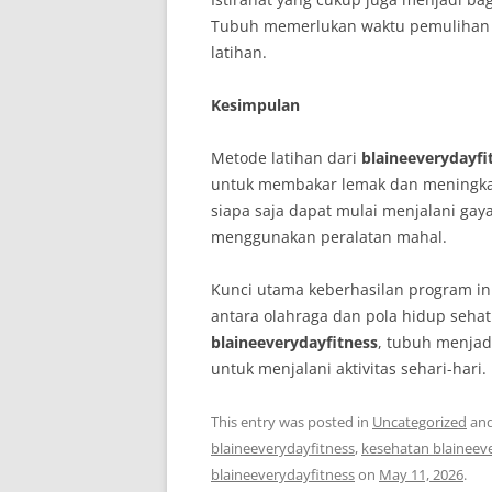
Tubuh memerlukan waktu pemulihan a
latihan.
Kesimpulan
Metode latihan dari
blaineeverydayfi
untuk membakar lemak dan meningka
siapa saja dapat mulai menjalani gay
menggunakan peralatan mahal.
Kunci utama keberhasilan program ini
antara olahraga dan pola hidup seha
blaineeverydayfitness
, tubuh menjadi
untuk menjalani aktivitas sehari-hari.
This entry was posted in
Uncategorized
and
blaineeverydayfitness
,
kesehatan blaineev
blaineeverydayfitness
on
May 11, 2026
.