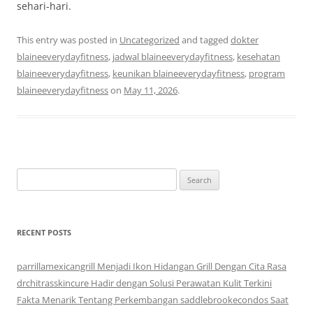
sehari-hari.
This entry was posted in
Uncategorized
and tagged
dokter
blaineeverydayfitness
,
jadwal blaineeverydayfitness
,
kesehatan
blaineeverydayfitness
,
keunikan blaineeverydayfitness
,
program
blaineeverydayfitness
on
May 11, 2026
.
Search
for:
RECENT POSTS
parrillamexicangrill Menjadi Ikon Hidangan Grill Dengan Cita Rasa
drchitrasskincure Hadir dengan Solusi Perawatan Kulit Terkini
Fakta Menarik Tentang Perkembangan saddlebrookecondos Saat