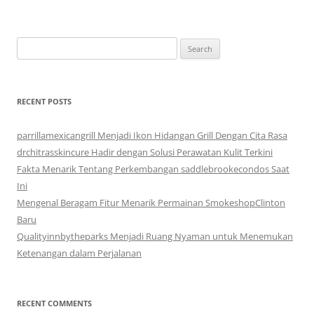
Search
for:
RECENT POSTS
parrillamexicangrill Menjadi Ikon Hidangan Grill Dengan Cita Rasa
drchitrasskincure Hadir dengan Solusi Perawatan Kulit Terkini
Fakta Menarik Tentang Perkembangan saddlebrookecondos Saat
Ini
Mengenal Beragam Fitur Menarik Permainan SmokeshopClinton
Baru
Qualityinnbytheparks Menjadi Ruang Nyaman untuk Menemukan
Ketenangan dalam Perjalanan
RECENT COMMENTS