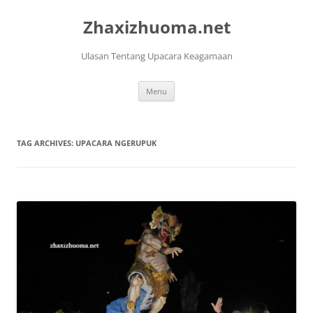
Skip
to
Zhaxizhuoma.net
content
Ulasan Tentang Upacara Keagamaan
Menu
TAG ARCHIVES:
UPACARA NGERUPUK